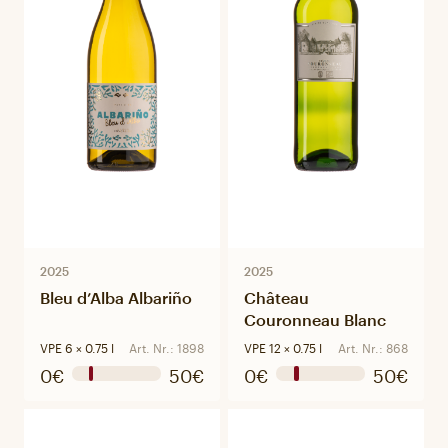
2025
2025
Bleu d’Alba Albariño
Château
Couronneau Blanc
VPE 6 × 0.75 l
Art. Nr.: 1898
VPE 12 × 0.75 l
Art. Nr.: 868
0€
50€
0€
50€