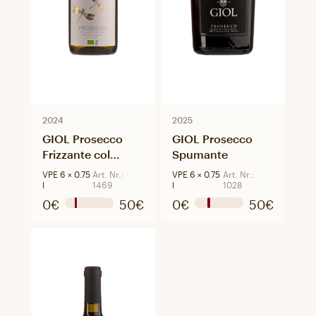
2024
2025
GIOL Prosecco
GIOL Prosecco
Frizzante col
Spumante
fondo SSA
VPE 6 × 0.75
Art. Nr.:
VPE 6 × 0.75
Art. Nr.:
l
1469
l
1028
0€
50€
0€
50€