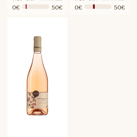
0€
50€
0€
50€