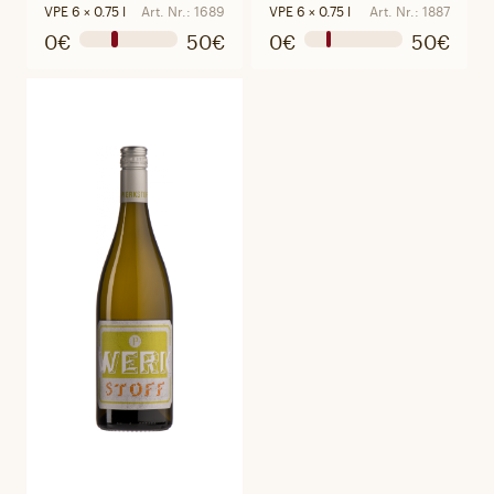
Clarete
VPE 6 × 0.75 l
Art. Nr.: 1689
VPE 6 × 0.75 l
Art. Nr.: 1887
0€
50€
0€
50€