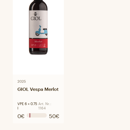
2025
GIOL Vespa Merlot
VPE 6 × 0.75
Art. Nr.:
l
1164
0€
50€