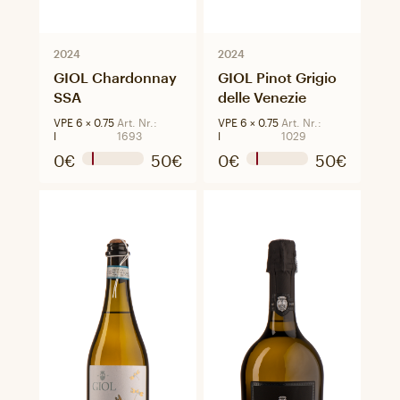
2024
2024
GIOL Chardonnay
GIOL Pinot Grigio
SSA
delle Venezie
VPE 6 × 0.75
Art. Nr.:
VPE 6 × 0.75
Art. Nr.:
l
1693
l
1029
0€
50€
0€
50€