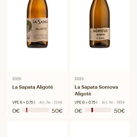
2025
2023
La Sapata Aligoté
La Sapata Somova
Aligotè
VPE 6 × 0.75 l
Art. Nr.: 1246
VPE 6 × 0.75 l
Art. Nr.: 1854
0€
50€
0€
50€