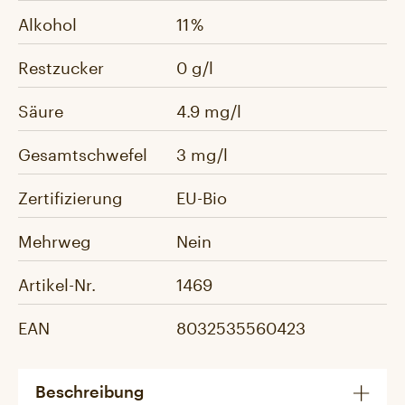
Alkohol
11 %
Restzucker
0 g/l
Säure
4.9 mg/l
Gesamtschwefel
3 mg/l
Zertifizierung
EU-Bio
Mehrweg
Nein
Artikel-Nr.
1469
EAN
8032535560423
Beschreibung