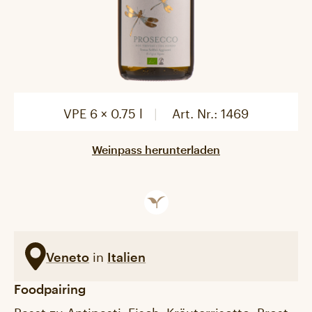
VPE 6 × 0.75 l
Art. Nr.:
1469
Weinpass herunterladen
in
Veneto
Italien
Foodpairing
Passt zu Antipasti, Fisch, Kräuterrisotto, Prost