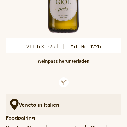
VPE 6 × 0.75 l
Art. Nr.:
1226
Weinpass herunterladen
in
Veneto
Italien
Foodpairing
Passt zu Muscheln, Scampi, Fisch, Weichkäse,