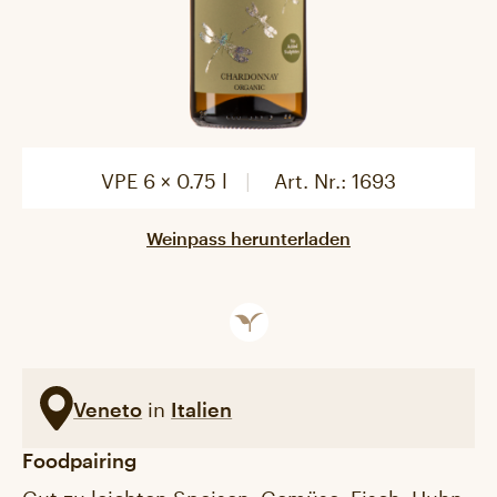
VPE 6 × 0.75 l
Art. Nr.:
1693
Weinpass herunterladen
in
Veneto
Italien
Foodpairing
Gut zu leichten Speisen, Gemüse, Fisch, Huhn,