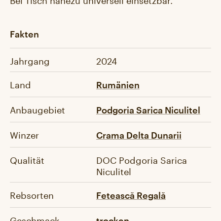
Fakten
Jahrgang
2024
Land
Rumänien
Anbaugebiet
Podgoria Sarica Niculitel
Winzer
Crama Delta Dunarii
Qualität
DOC Podgoria Sarica
Niculitel
Rebsorten
Fetească Regală
Geschmack
trocken