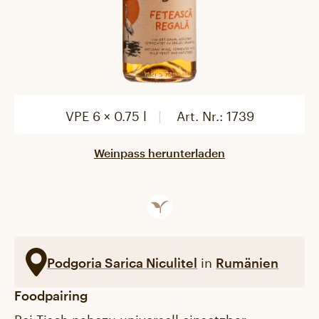
VPE 6 × 0.75 l
Art. Nr.:
1739
Weinpass herunterladen
in
Podgoria Sarica Niculitel
Rumänien
Foodpairing
Bei Tisch nahezu universell einsetzbar.