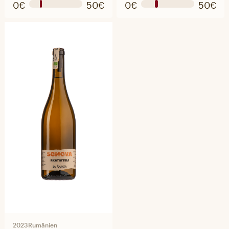
0€
50€
0€
50€
2023
Rumänien