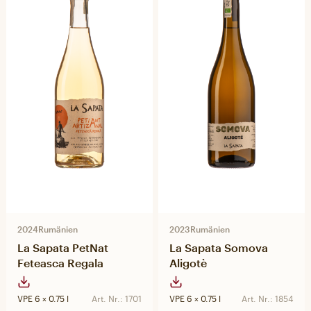
2024
Rumänien
2023
Rumänien
La Sapata PetNat
La Sapata Somova
Feteasca Regala
Aligotè
VPE 6 × 0.75 l
Art. Nr.: 1701
VPE 6 × 0.75 l
Art. Nr.: 1854