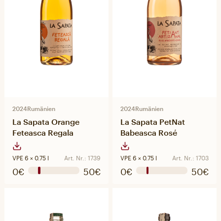
2024
Rumänien
2024
Rumänien
La Sapata Orange
La Sapata PetNat
Feteasca Regala
Babeasca Rosé
VPE 6 × 0.75 l
Art. Nr.: 1739
VPE 6 × 0.75 l
Art. Nr.: 1703
0€
50€
0€
50€