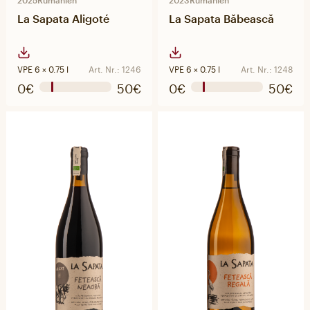
2025
Rumänien
2023
Rumänien
La Sapata Aligoté
La Sapata Băbească
VPE 6 × 0.75 l
Art. Nr.: 1246
VPE 6 × 0.75 l
Art. Nr.: 1248
0€
50€
0€
50€