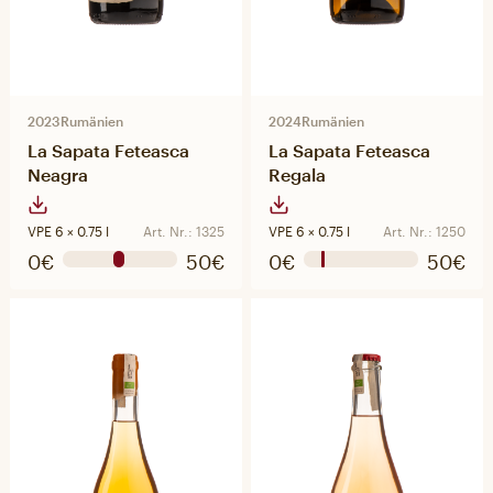
2023
Rumänien
2024
Rumänien
La Sapata Feteasca
La Sapata Feteasca
Neagra
Regala
VPE 6 × 0.75 l
Art. Nr.: 1325
VPE 6 × 0.75 l
Art. Nr.: 1250
0€
50€
0€
50€