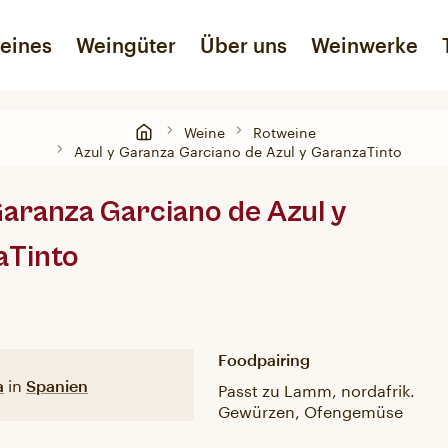
eines
Weingüter
Über uns
Weinwerke
Weine
Rotweine
Roséweine
Liköre
Unser Geschmackslabor
Sekt
Lebensmittel
Azul y Garanza Garciano de Azul y GaranzaTinto
Garanza Garciano de Azul y
aTinto
Foodpairing
in
Passt zu Lamm, nordafrik.
a
Spanien
Gewürzen, Ofengemüse