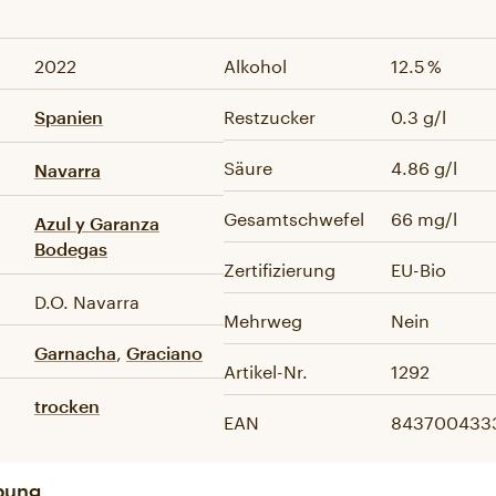
2022
Alkohol
12.5 %
Restzucker
0.3 g/l
Spanien
Säure
4.86 g/l
Navarra
Gesamtschwefel
66 mg/l
Azul y Garanza
Bodegas
Zertifizierung
EU-Bio
D.O. Navarra
Mehrweg
Nein
,
Garnacha
Graciano
Artikel-Nr.
1292
trocken
EAN
843700433
bung