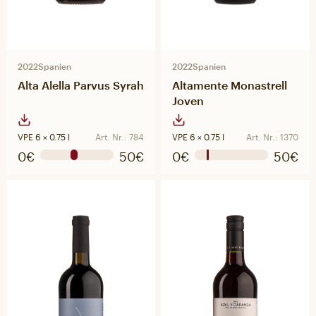
2022
Spanien
2022
Spanien
Alta Alella Parvus Syrah
Altamente Monastrell
Joven
VPE 6 × 0.75 l
Art. Nr.: 784
VPE 6 × 0.75 l
Art. Nr.: 1370
0€
50€
0€
50€