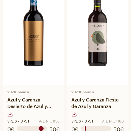
2021
Spanien
2023
Spanien
Azul y Garanza
Azul y Garanza Fiesta
Desierto de Azul y
de Azul y Garanza
Garanza
VPE 6 × 0.75 l
Art. Nr.: 956
VPE 6 × 0.75 l
Art. Nr.: 1160
0€
50€
0€
50€