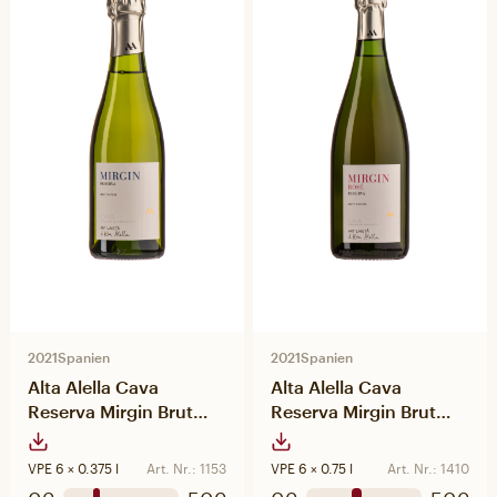
2021
Spanien
2021
Spanien
Alta Alella Cava
Alta Alella Cava
Reserva Mirgin Brut
Reserva Mirgin Brut
Nature 375ml
Nature Rosé
VPE 6 × 0.375 l
Art. Nr.: 1153
VPE 6 × 0.75 l
Art. Nr.: 1410
0€
50€
0€
50€