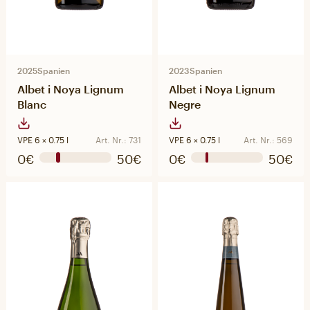
2025
Spanien
2023
Spanien
Albet i Noya Lignum
Albet i Noya Lignum
Blanc
Negre
VPE 6 × 0.75 l
Art. Nr.: 731
VPE 6 × 0.75 l
Art. Nr.: 569
0€
50€
0€
50€