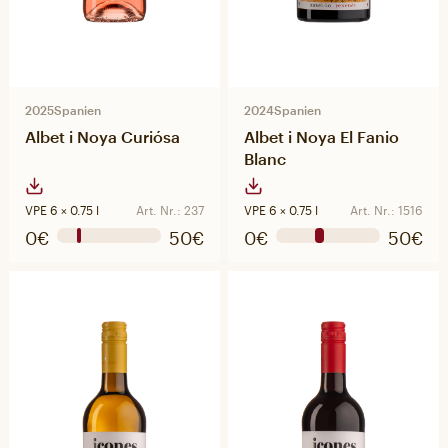
2025
Spanien
2024
Spanien
Albet i Noya Curiósa
Albet i Noya El Fanio
Blanc
VPE 6 × 0.75 l
Art. Nr.: 237
VPE 6 × 0.75 l
Art. Nr.: 1516
0€
50€
0€
50€