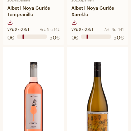
2024
Spanien
2025
Spanien
Albet i Noya Curiós
Albet i Noya Curiós
Tempranillo
Xarel.lo
VPE 6 × 0.75 l
Art. Nr.: 142
VPE 6 × 0.75 l
Art. Nr.: 141
0€
50€
0€
50€