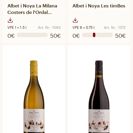
Albet i Noya La Milana
Albet i Noya Les timBes
Costers de l'Ordal
Magnum
VPE 1 × 1.5 l
Art. Nr.: 1093
VPE 6 × 0.75 l
Art. Nr.: 1372
0€
50€
0€
50€