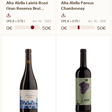
Alta Alella Laietà Rosé
Alta Alella Parvus
Gran Reserva Brut
Chardonnay
Nature
VPE 6 × 0.75 l
Art. Nr.: 1323
VPE 6 × 0.75 l
Art. Nr.: 959
0€
50€
0€
50€