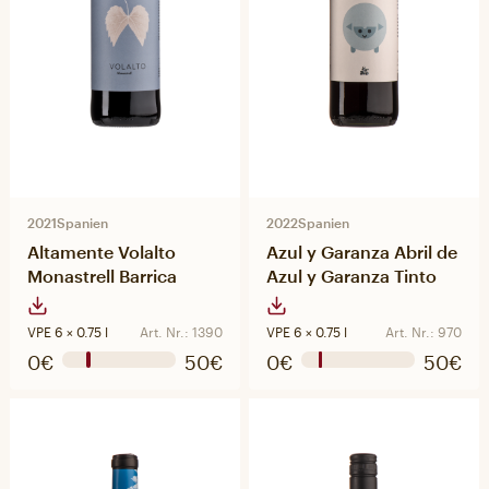
2021
Spanien
2022
Spanien
Altamente Volalto
Azul y Garanza Abril de
Monastrell Barrica
Azul y Garanza Tinto
VPE 6 × 0.75 l
Art. Nr.: 1390
VPE 6 × 0.75 l
Art. Nr.: 970
0€
50€
0€
50€