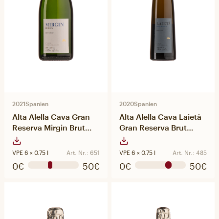
2021
Spanien
2020
Spanien
Alta Alella Cava Gran
Alta Alella Cava Laietà
Reserva Mirgin Brut
Gran Reserva Brut
Nature
Nature
VPE 6 × 0.75 l
Art. Nr.: 651
VPE 6 × 0.75 l
Art. Nr.: 485
0€
50€
0€
50€