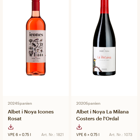
2024
Spanien
2020
Spanien
Albet i Noya Icones
Albet i Noya La Milana
Rosat
Costers de l'Ordal
VPE 6 × 0.75 l
Art. Nr.: 1821
VPE 6 × 0.75 l
Art. Nr.: 1073