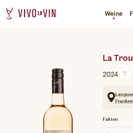
Weine
F
Rotweine
Spirituosen
Biowein ist anders!
Weißweine
Alkoholfreies
Weniger ist mehr
La Trou
Frizzante
Naturweine
2024
Langue
Frankre
Fakten