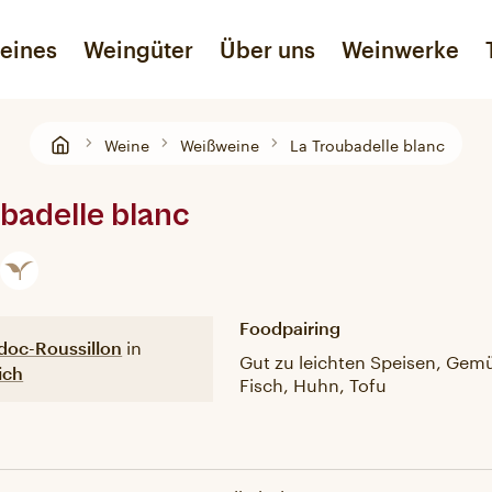
eines
Weingüter
Über uns
Weinwerke
Weine
Weißweine
La Troubadelle blanc
Roséweine
Liköre
Unser Geschmackslabor
Sekt
Lebensmittel
badelle blanc
Foodpairing
in
doc-Roussillon
Gut zu leichten Speisen, Gem
ich
Fisch, Huhn, Tofu