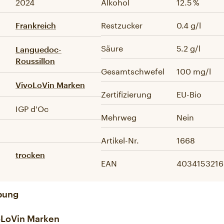
2024
Alkohol
12.5 %
Restzucker
0.4 g/l
Frankreich
Säure
5.2 g/l
Languedoc-
Roussillon
Gesamtschwefel
100 mg/l
VivoLoVin Marken
Zertifizierung
EU-Bio
IGP d'Oc
Mehrweg
Nein
Artikel-Nr.
1668
trocken
EAN
4034153216
bung
oLoVin Marken