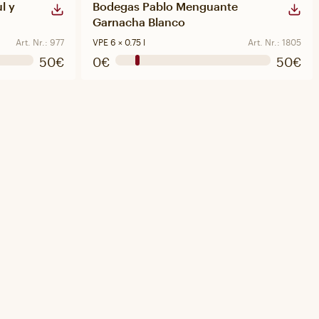
l y
Bodegas Pablo Menguante
Garnacha Blanco
Art. Nr.: 977
VPE 6 × 0.75 l
Art. Nr.: 1805
50€
0€
50€