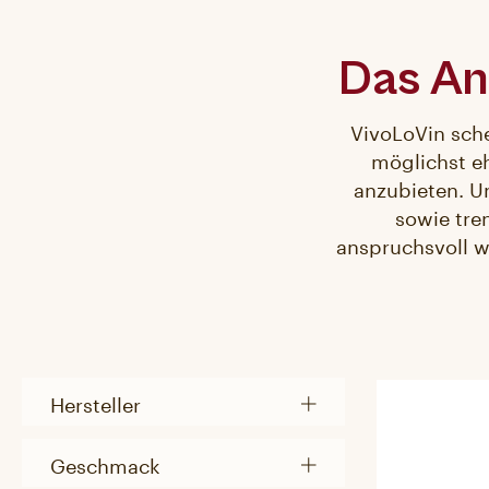
Das An
VivoLoVin sch
möglichst eh
anzubieten. U
sowie tre
anspruchsvoll w
Hersteller
Geschmack