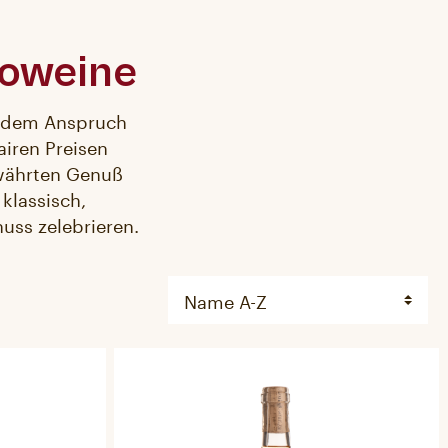
ioweine
t dem Anspruch
airen Preisen
ewährten Genuß
klassisch,
uss zelebrieren.