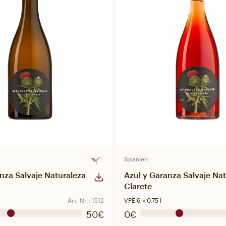
Spanien
nza Salvaje Naturaleza
Azul y Garanza Salvaje Na
Clarete
Art. Nr.: 1512
VPE 6 × 0.75 l
50€
0€