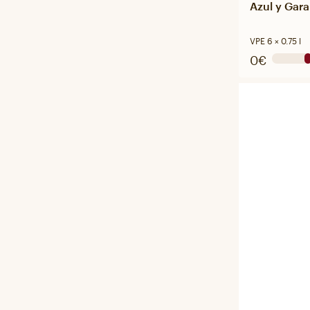
Azul y Gara
VPE 6 × 0.75 l
0€