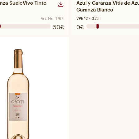
nza SueloVivo Tinto
Azul y Garanza Vitis de Azu
Garanza Blanco
Art. Nr.: 1764
VPE 12 × 0.75 l
50€
0€