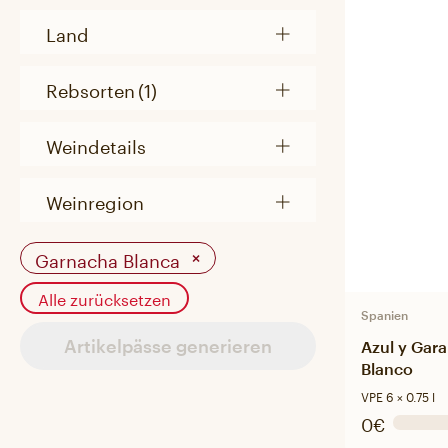
Land
Rebsorten
(1)
Weindetails
Weinregion
Garnacha Blanca
×
Alle zurücksetzen
Spanien
Artikelpässe generieren
Azul y Gara
Blanco
VPE 6 × 0.75 l
0€