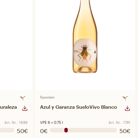
Spanien
turaleza
Azul y Garanza SueloVivo Blanco
Art. Nr.: 1689
VPE 6 × 0.75 l
Art. Nr.: 1781
50€
0€
50€